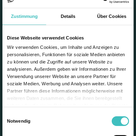
Video starten
Zustimmung
Details
Über Cookies
Perfekt ausgeliefert: Effiziente
Speisenplanung & Logistik
Diese Webseite verwendet Cookies
Wir verwenden Cookies, um Inhalte und Anzeigen zu
personalisieren, Funktionen für soziale Medien anbieten
zu können und die Zugriffe auf unsere Website zu
Wenig Personal, hoher Kostendruck - und
analysieren. Außerdem geben wir Informationen zu Ihrer
trotzdem muss alles schmecken und dort
Verwendung unserer Website an unsere Partner für
ankommen, wo es gebraucht wird. Das Außer-
soziale Medien, Werbung und Analysen weiter. Unsere
Haus-Geschäft ist oft eine Herausforderung.
Partner führen diese Informationen möglicherweise mit
JOMOsoft erleichtert die tägliche Speisenplanung
weiteren Daten zusammen, die Sie ihnen bereitgestellt
mit cleveren Steuerungselementen und
haben oder die sie im Rahmen Ihrer Nutzung der Dienste
Schnittstellen. So erhalten Sie Planung-,
gesammelt haben. Weitere Informationen finden Sie in
Einwilligungsauswahl
Qualitäts- und Kostensicherheit für eine
unserer
Datenschutzerklärung
.
Notwendig
optimale Belieferung von Außenstellen. Für einen
reibungslosen Kreislauf Ihrer Mehrweg-Schalen