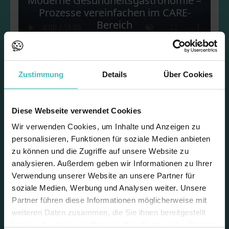
Moderne Gesundheitsgastronomie –
Prozesse vereinfachen im CARE-
Bereich
Video starten
Zustimmung
Details
Über Cookies
Moderne
Gesundheitsgastronomie –
Prozesse vereinfachen im
Diese Webseite verwendet Cookies
CARE-Bereich
Wir verwenden Cookies, um Inhalte und Anzeigen zu
personalisieren, Funktionen für soziale Medien anbieten
zu können und die Zugriffe auf unsere Website zu
analysieren. Außerdem geben wir Informationen zu Ihrer
Wenig Zeit, kleines Budget, große
Verwendung unserer Website an unsere Partner für
Personalsorgen - das fasst in etwa die
soziale Medien, Werbung und Analysen weiter. Unsere
Alltagsprobleme
Partner führen diese Informationen möglicherweise mit
in der CARE-Verpflegung zusammen. Wir bieten
weiteren Daten zusammen, die Sie ihnen bereitgestellt
Lösungen, um die Abläufe von der
haben oder die sie im Rahmen Ihrer Nutzung der Dienste