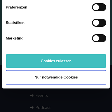
Präferenzen
Referenten: Jan Gostanian, Weinfachberater bei
Statistiken
CHEFS CULINAR & Daniel Kimm,
Außendienstmitarbeiter bei Sierra Madre
Marketing
Cookies zulassen
Nur notwendige Cookies
Startseite
Events
Podcast