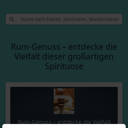
Rum-Genuss – entdecke die
Vielfalt dieser großartigen
Spirituose
Rum-Genuss – entdecke die Vielfalt