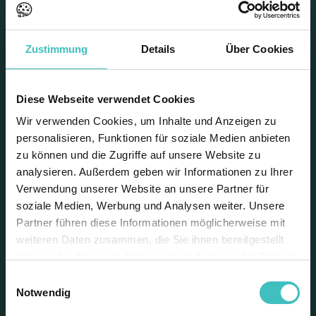
dieser großartigen Spirituose
Video starten
Zustimmung
Details
Über Cookies
Rum-Genuss – entdecke die
Diese Webseite verwendet Cookies
Vielfalt dieser großartigen
Wir verwenden Cookies, um Inhalte und Anzeigen zu
Spirituose
personalisieren, Funktionen für soziale Medien anbieten
zu können und die Zugriffe auf unsere Website zu
analysieren. Außerdem geben wir Informationen zu Ihrer
Verwendung unserer Website an unsere Partner für
Du wolltest schon immer mehr über Rum
soziale Medien, Werbung und Analysen weiter. Unsere
erfahren? Jan und Daniel erklären anhand von 5
Partner führen diese Informationen möglicherweise mit
sehr unterschiedlichen Beispielen wie Rum
weiteren Daten zusammen, die Sie ihnen bereitgestellt
gemacht wird, wie er ausgebaut werden kann
haben oder die sie im Rahmen Ihrer Nutzung der Dienste
und was für eine breite Aromen-Palette diese
gesammelt haben. Weitere Informationen finden Sie in
Einwilligungsauswahl
Spirituose zu bieten hat. Zum Abschluss mixt
unserer
Datenschutzerklärung
.
Notwendig
Daniel noch einen leckeren Daiquiri mit Remedy
Pineapple auf Rum-Basis.