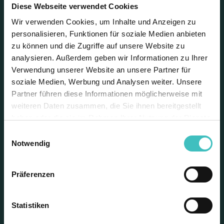
Diese Webseite verwendet Cookies
Wir verwenden Cookies, um Inhalte und Anzeigen zu
Jetzt gibt´s richtig Beef
personalisieren, Funktionen für soziale Medien anbieten
zu können und die Zugriffe auf unsere Website zu
analysieren. Außerdem geben wir Informationen zu Ihrer
Verwendung unserer Website an unsere Partner für
Und zwar „US-Beef NHTC“ – Rindfleisch der
soziale Medien, Werbung und Analysen weiter. Unsere
absoluten Spitzenklasse. Unsere CHEFS CULINAR-
Partner führen diese Informationen möglicherweise mit
Frischfleischexperten Oliver Klein und Andreas
weiteren Daten zusammen, die Sie ihnen bereitgestellt
Patz klären auf über Qualitätsmerkmale und das
haben oder die sie im Rahmen Ihrer Nutzung der Dienste
richtige Händchen für ein prächtiges Angus-
gesammelt haben. Weitere Informationen finden Sie in
Einwilligungsauswahl
Zungenstück. Sie zeigen euch interessante Side
unserer
Datenschutzerklärung
.
Notwendig
Cuts, mit denen ihr bei euren Gästen punkten
könnt.
Präferenzen
Statistiken