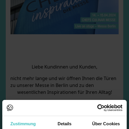
Liebe Kundinnen und Kunden,
nicht mehr lange und wir öffnen Ihnen die Türen
zu unserer Messe in Berlin und zu den
wesentlichen Inspirationen für Ihren Alltag!
Freuen Sie sich auf Highlights wie Bella Italia!,
unser einzigartiges HI TASTE Konzept für High
Convenience, spannende Kochshows, Seminare
Zustimmung
und vieles mehr...
Details
Über Cookies