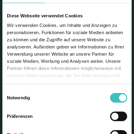
Die Öffnungszeiten der Messe lauten:
Diese Webseite verwendet Cookies
Sonntag, 14.04.2024 von 10:00 - 18:00 Uhr
Wir verwenden Cookies, um Inhalte und Anzeigen zu
Montag, 15.04.2024 von 10:00 - 17:00 Uhr
personalisieren, Funktionen für soziale Medien anbieten
zu können und die Zugriffe auf unsere Website zu
analysieren. Außerdem geben wir Informationen zu Ihrer
Verwendung unserer Website an unsere Partner für
Seminar buchen
soziale Medien, Werbung und Analysen weiter. Unsere
Partner führen diese Informationen möglicherweise mit
weiteren Daten zusammen, die Sie ihnen bereitgestellt
Sie haben die Möglichkeit der kostenlosen
haben oder die sie im Rahmen Ihrer Nutzung der Dienste
Teilnahme an unseren Seminaren, welche
direkt am Event-Standort stattfinden. Alles
gesammelt haben. Weitere Informationen finden Sie in
Einwilligungsauswahl
was Sie zur Anmeldung benötigen, ist eine
unserer
Datenschutzerklärung
.
Notwendig
vorherige Registrierung zum eigentlichen
Event. Nach der Anmeldung zum Event
erhalten Sie eine E-Mail. In dieser ist ein Code
zu finden, den Sie benötigen, um sich für ein
Präferenzen
Seminar anzumelden.