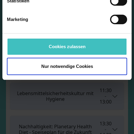
Sie haben den Code vergessen? Kein
Statistiken
Problem! Einfach:
Marketing
Code erneut senden
Cookies zulassen
Unsere Seminare
Nur notwendige Cookies
Sonntag (14.04.)
Montag (15.04.)
11:30
Lebensmittelsicherheitskultur mit
-
Hygiene
13:00
13:30
Nachhaltigkeit: Planetary Health
-
Diet - Speiseplan für die Zukunft